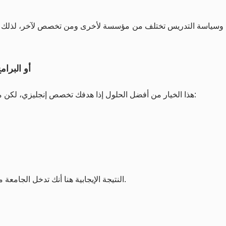
 وسياسة التدريس تختلف من مؤسسة لأخرى ومن تخصص لآخر، لذلك لازم ت
2) السنة التأسيسية (on
هذا الخيار من أفضل الحلول إذا هدفك تخصص إنجليزي، لكن مستواك الحالي ما يسمح. السنة التأسيسية غالبًا تركز على:
النتيجة الإيجابية هنا أنك تدخل الجامعة من “باب مضبوط” بدل ما تدخل مباشرة وتتعثر بسبب اللغة.