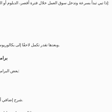
إذا تبي تبدأ بسرعة وتدخل سوق العمل خلال فترة أقصر، الدبلوم أو البرامج المهنية قد تكون مناسبة. في كثير من الحالات تكون:
وبعدها تقدر تكمل لاحقًا إلى بكالوريوس (حسب نظام المعادلات والتجسير المتاح في المؤسسة).
4) بر
بعض البرامج، حتى لو كانت إنجليزية رسميًا، قد توفر دعمًا إضافيًا مثل:
شرح إضافي أو جلسات مساندة قد تستخدم العربية لتوضيح المفاهيم.