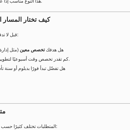
هذا النوع مناسب إذا عندك “أساسيات” إنجليزي وتحتاج بيئة داعمة ترفعك بسرعة.
كيف تختار المسار ا
قبل لا تدفع رسوم أو تبدأ إجراءات، اسأل نفسك هذه الأسئلة العملية:
هل هدفك
تخصص معين
(مثل إدارة
تصنع فرق كبير خلال 3 إلى 6 أشهر.
كم تقدر تخصص وقت أسبوعيًا لتطوير 
هل تفضّل تبدأ فورًا بدبلوم أو سنة 
مت
المتطلبات تختلف كثيرًا حسب المؤسسة والبرنامج، لكن بشكل عام توقع واحد من التالي: