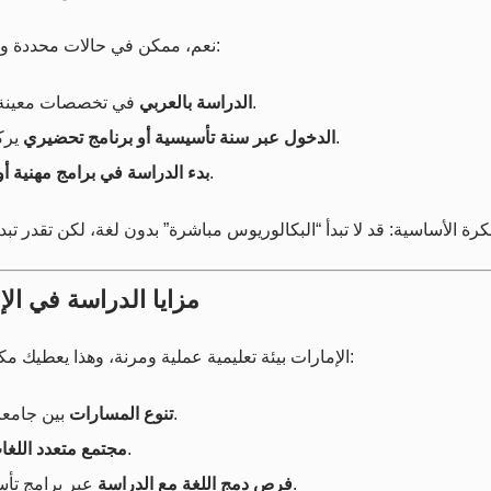
نعم، ممكن في حالات محددة وبطرق مختلفة. بشكل عام، عندك ثلاثة سيناريوهات واقعية:
في تخصصات معينة داخل مؤسسات توفر تدريس عربي أو مسارات عربية.
الدراسة بالعربي
يركز على رفع مستوى اللغة والمهارات قبل بدء التخصص.
الدخول عبر سنة تأسيسية أو برنامج تحضيري
تكون متطلبات اللغة فيها أخف، ثم التطور لاحقًا.
بدء الدراسة في برامج مهنية أو
مزايا الدراسة في ال
الإمارات بيئة تعليمية عملية ومرنة، وهذا يعطيك مكاسب واضحة حتى لو لغتك ما كانت جاهزة من اليوم الأول:
بين جامعات، كليات تقنية، ومعاهد، وبعضها يوفر دعم لغوي قوي.
تنوع المسارات
يساعدك تمارس الإنجليزي تدريجيًا بدون ضغط شديد.
مجتمع متعدد اللغا
عبر برامج تأسيسية، ودورات أكاديمية، ودعم مهارات الكتابة والبحث.
فرص دمج اللغة مع الدراسة