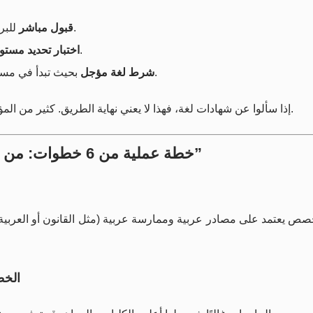
للبرامج العربية أو البرامج التي لا تركز على اللغة الإنجليزية.
قبول مباشر
داخلي، ثم توجيهك لمسار مناسب (تحضيري أو دعم).
اختبار تحديد مستو
بحيث تبدأ في مسار تحضيري، وتنتقل للتخصص بعد تحقيق مستوى معين.
شرط لغة مؤجل
إذا سألوا عن شهادات لغة، فهذا لا يعني نهاية الطريق. كثير من المؤسسات تعطيك بدائل مثل اختبار داخلي أو برنامج تأسيسي.
خطة عملية من 6 خطوات: من “بدون إنجليزي” إلى “طالب جامعي ناجح”
خصص يعتمد على مصادر عربية وممارسة عربية (مثل القانون أو العربية)،
الخطوة 2: اختر نوع المؤس